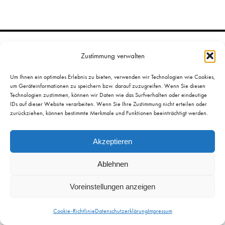
Zustimmung verwalten
Um Ihnen ein optimales Erlebnis zu bieten, verwenden wir Technologien wie Cookies,
um Geräteinformationen zu speichern bzw. darauf zuzugreifen. Wenn Sie diesen
Öffnungszeiten & Preise
Technologien zustimmen, können wir Daten wie das Surfverhalten oder eindeutige
IDs auf dieser Website verarbeiten. Wenn Sie Ihre Zustimmung nicht erteilen oder
Mittelrhein-Museum
Im Forum
zurückziehen, können bestimmte Merkmale und Funktionen beeinträchtigt werden.
Zentralplatz 1
Confluentes
56068 Koblenz
Akzeptieren
Presse
Impressum
Ablehnen
Datenschutz­erklärung
Voreinstellungen anzeigen
Cookie-Richtlinie
Datenschutzerklärung
Impressum