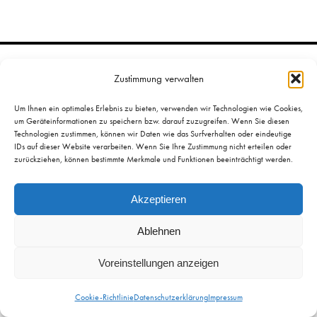
Zustimmung verwalten
Um Ihnen ein optimales Erlebnis zu bieten, verwenden wir Technologien wie Cookies,
um Geräteinformationen zu speichern bzw. darauf zuzugreifen. Wenn Sie diesen
Öffnungszeiten & Preise
Technologien zustimmen, können wir Daten wie das Surfverhalten oder eindeutige
IDs auf dieser Website verarbeiten. Wenn Sie Ihre Zustimmung nicht erteilen oder
Mittelrhein-Museum
Im Forum
zurückziehen, können bestimmte Merkmale und Funktionen beeinträchtigt werden.
Zentralplatz 1
Confluentes
56068 Koblenz
Akzeptieren
Presse
Impressum
Ablehnen
Datenschutz­erklärung
Voreinstellungen anzeigen
Cookie-Richtlinie
Datenschutzerklärung
Impressum