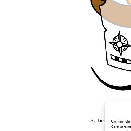
Auf Entdeckungsreise 
Um Ihnen ein 
Geräteinforma