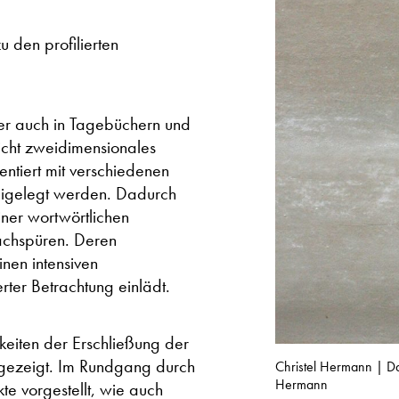
u den profilierten
ber auch in Tagebüchern und
nicht zweidimensionales
entiert mit verschiedenen
reigelegt werden. Dadurch
iner wortwörtlichen
nachspüren. Deren
nen intensiven
rter Betrachtung einlädt.
keiten der Erschließung der
ufgezeigt. Im Rundgang durch
Christel Hermann | Da
Hermann
te vorgestellt, wie auch