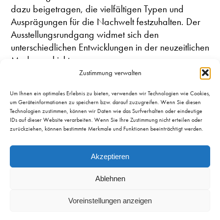
dazu beigetragen, die vielfältigen Typen und
Ausprägungen für die Nachwelt festzuhalten. Der
Ausstellungsrundgang widmet sich den
unterschiedlichen Entwicklungen in der neuzeitlichen
Modegeschichte.
Zustimmung verwalten
Um Ihnen ein optimales Erlebnis zu bieten, verwenden wir Technologien wie Cookies,
um Geräteinformationen zu speichern bzw. darauf zuzugreifen. Wenn Sie diesen
Technologien zustimmen, können wir Daten wie das Surfverhalten oder eindeutige
IDs auf dieser Website verarbeiten. Wenn Sie Ihre Zustimmung nicht erteilen oder
zurückziehen, können bestimmte Merkmale und Funktionen beeinträchtigt werden.
Öffnungszeiten & Preise
Akzeptieren
Mittelrhein-Museum
Im Forum
Zentralplatz 1
Confluentes
Ablehnen
56068 Koblenz
Presse
Voreinstellungen anzeigen
Impressum